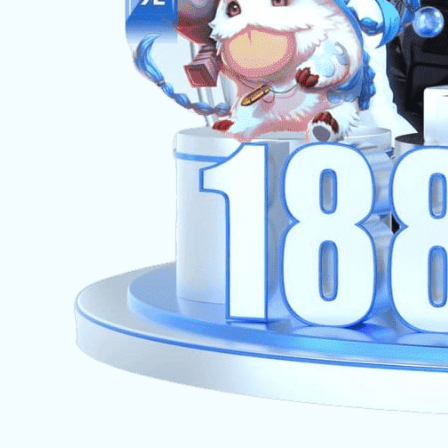
im电竞
橡筋绳
全部分类
弹簧类 (10)
电器类 (0)
冲压类 (89)
扭簧类 (0)
线扣类 (12)