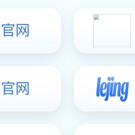
橡筋绳
前往
1
<
>