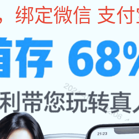
网站i
关于i
产
m电
m电
品
限公司)电竞-电子竞技平台
rdware Products Co., Ltd
竞
竞
中
心