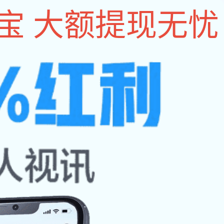
im电
人
联系i
竞 中
才
m电
登录
|
注册
心
招
竞
聘