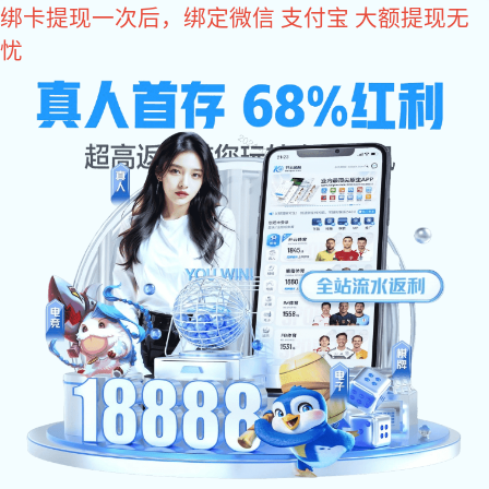
im电竞
登录
|
注册
产品中心