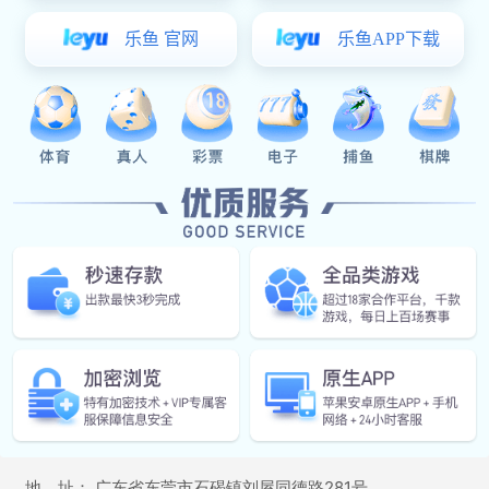
IM(股份有限公司)电竞-电子竞技平台
Dongguan Jihua Hardware Products Co., Ltd
服务热线
0769－86638771
联系im电竞
地 址： 广东省东莞市石碣镇刘屋同德路281号