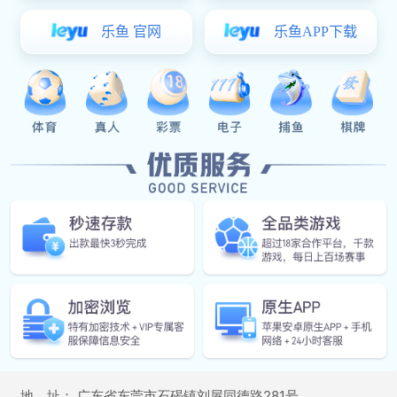
im电竞: IM(股份有限公司)电竞-电子竞技
平台
Dongguan Jihua Hardware Products Co., Ltd
服务热线
0769－86638771
联系im电竞
地 址： 广东省东莞市石碣镇刘屋同德路281号