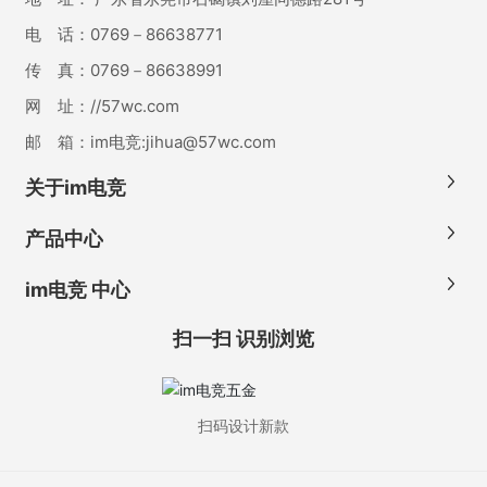
电 话：
0769－86638771
传 真：0769－86638991
网 址：
//57wc.com
邮 箱：
im电竞:jihua@57wc.com
关于im电竞
产品中心
im电竞 中心
扫一扫 识别浏览
扫码设计新款