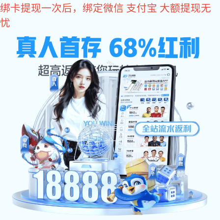
im电竞
登录
|
注册
产品中心