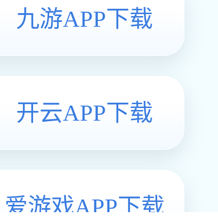
扫一扫 识别浏览
竞 中心
m电竞
动态
扫码设计新款
信息
im电竞: SEO
城市分站
技术支持：
dc7b9a90aeb1f51e218aa6"; var s = document.getElementsByTagName
平台
IM(股份有限公司)电竞-电子竞技平台
im电竞·(中国)电子竞技平台