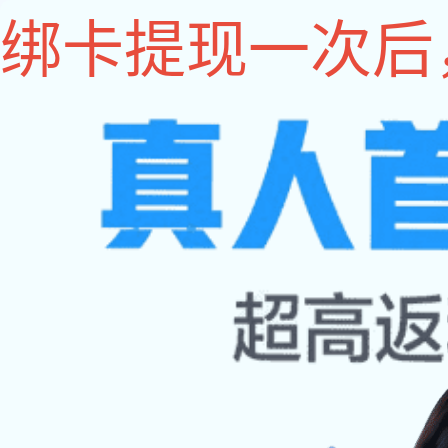
im电竞
im电竞: I
Dongguan Jihua Ha