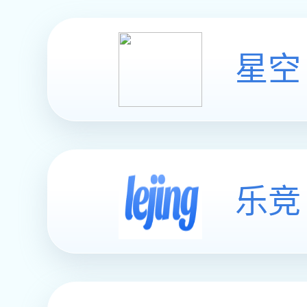
2011年2月深圳国际黄金珠宝玉石展览会
2017-07-03
国内首季最具规模的国际珠宝展 下月深圳璀璨揭幕
欧债危机尚未解除，美元弱势持续，各地珠宝商都把发展
焦点投向各个新兴市场，当中经济腾飞的中国成为各地精
英汇聚之地。面对市场竞争白热化，毛利降低，厂商应如
何突破盈利瓶颈，提升产品的价值？打造自家品牌遂成为
企业发展之道。昂然迈向第9年，深圳国际黄金珠宝玉石
展览会将于2011年2月26日至3月1日在深圳会展中心举
行。今年展会共吸引逾260家，来自12个国家
IM(股份有限公司)电竞-电
Dongguan Jihua Hardware Products Co.