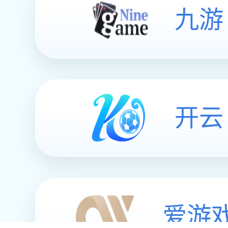
联系im电竞
地 址： 广东省东莞市石碣镇刘屋同德路281号
电 话：
im电竞:0769－86638771
传 真：0769－86638991
网 址：
im电竞://57wc.com
邮 箱：
jihua@57wc.com
Copyright 2024 IM(股份有限公司)电竞-电子竞技平台
营业执
var _hmt = _hmt || []; (function() { var hm = document.createEl
("script")[0]; s.parentNode.insertBefore(hm, s); })();
im电竞·(中国)