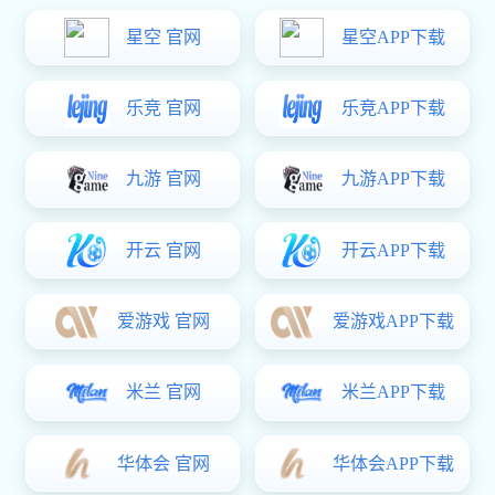
im电竞
全部分类
弹簧+钉