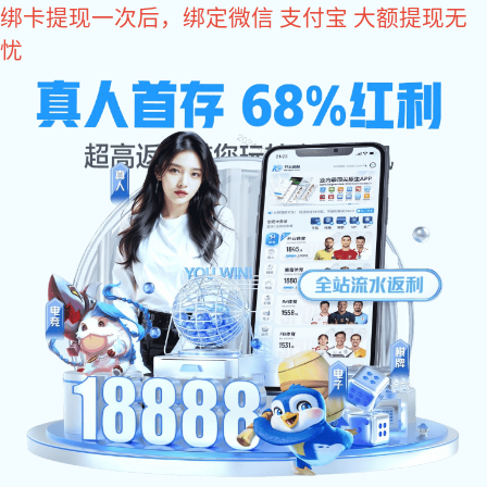
im电竞
登录
|
注册
产品中心