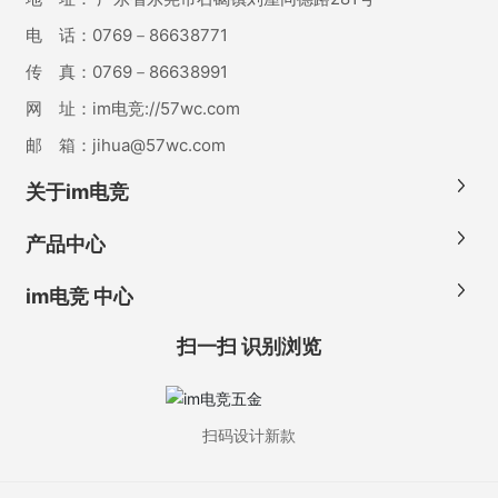
电 话：
0769－86638771
传 真：0769－86638991
网 址：
im电竞://57wc.com
邮 箱：
jihua@57wc.com
关于im电竞
产品中心
im电竞 中心
扫一扫 识别浏览
扫码设计新款