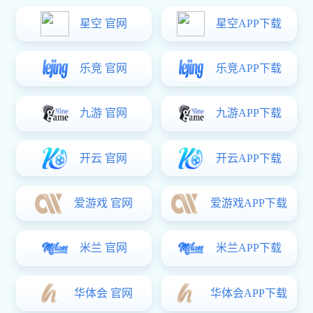
邳州
宜兴
江阴
镇江
盐城
淮安
宿迁
连云港
昆山
无锡
常州
南通
泰州
扬州
徐州
池州
宣城
亳州
六安
宿州
阜阳
滁州
黄山
安庆
铜陵
淮北
马鞍山
淮南
蚌埠
芜湖
合肥
常熟
杭州
苏州
南京
上海
恩施
潜江
仙桃
随州
宜昌
荆州
咸宁
黄石
鄂州
黄冈
孝感
荆门
襄阳
十堰
武汉
华中地
禹州
永城
济源
信阳
驻马店
区
周口
商丘
南阳
三门峡
漯河
许昌
濮阳
焦作
鹤壁
安阳
平顶山
开封
新乡
洛阳
郑州
海城
瓦房店
葫芦岛
锦州
盘锦
营口
丹东
辽阳
本溪
抚顺
铁岭
阜新
朝阳
鞍山
大连
东北地
沈阳
延吉
梅河口
白山
通化