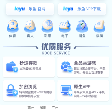
区
辽源
四平
松原
白城
吉林
长春
绥化
牡丹江
鸡西
七台河
双鸭山
佳木斯
鹤岗
黑河
齐齐哈尔
大庆
哈尔滨
高安
吉安
宜春
抚州
上饶
萍乡
新余
鹰潭
景德镇
九江
赣州
南昌
晋江
石狮
建瓯
邵武
福清
宁德
龙岩
漳州
莆田
三明
南平
泉州
福州
厦门
三亚
海口
贺州
来宾
河池
百色
防城港
北海
钦州
华南地
玉林
贵港
梧州
桂林
柳州
区
南宁
吉首
浏阳
娄底
怀化
永州
郴州
湘潭
益阳
常德
衡阳
邵阳
岳阳
株洲
长沙
宝安
开平
增城
湛江
茂名
阳江
云浮
肇庆
揭阳
汕头
潮州
梅州
河源
韶关
清远
江门
珠海
佛山
东莞
中山
惠州
深圳
广州