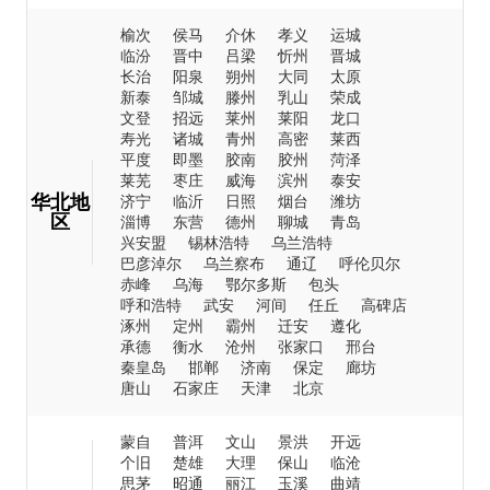
榆次
侯马
介休
孝义
运城
临汾
晋中
吕梁
忻州
晋城
长治
阳泉
朔州
大同
太原
新泰
邹城
滕州
乳山
荣成
文登
招远
莱州
莱阳
龙口
寿光
诸城
青州
高密
莱西
平度
即墨
胶南
胶州
菏泽
莱芜
枣庄
威海
滨州
泰安
华北地
济宁
临沂
日照
烟台
潍坊
区
淄博
东营
德州
聊城
青岛
兴安盟
锡林浩特
乌兰浩特
巴彦淖尔
乌兰察布
通辽
呼伦贝尔
赤峰
乌海
鄂尔多斯
包头
呼和浩特
武安
河间
任丘
高碑店
涿州
定州
霸州
迁安
遵化
承德
衡水
沧州
张家口
邢台
秦皇岛
邯郸
济南
保定
廊坊
唐山
石家庄
天津
北京
蒙自
普洱
文山
景洪
开远
个旧
楚雄
大理
保山
临沧
思茅
昭通
丽江
玉溪
曲靖