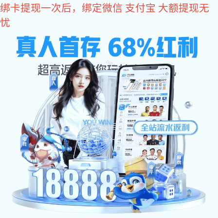
im电竞
im电竞: 城市产品
返回im电竞
杭州
苏州
南京
热门城
深圳
广州
上海
市
北京
海宁
乐清
瑞安
温岭
临海
东阳
永康
江山
嵊州
上虞
诸暨
桐乡
平湖
奉化
余姚
慈溪
富阳
临安
丽水
衢州
舟山
义乌
温州
台州
金华
绍兴
嘉兴
湖州
宁波
靖江
泰兴
姜堰
丹阳
江都
仪征
高邮
东台
海门
如皋
吴江
华东地
太仓
张家港
溧阳
金坛
新沂
区