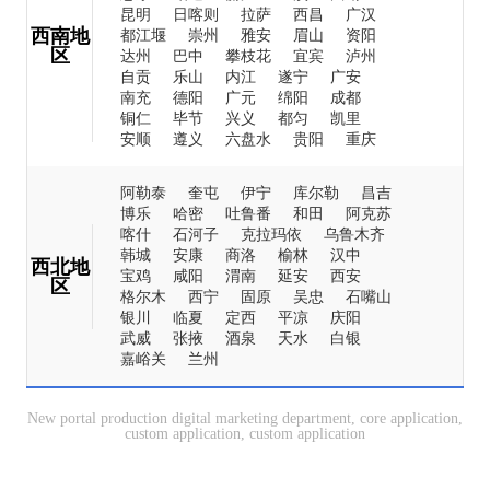
昆明
日喀则
拉萨
西昌
广汉
西南地
都江堰
崇州
雅安
眉山
资阳
区
达州
巴中
攀枝花
宜宾
泸州
自贡
乐山
内江
遂宁
广安
南充
德阳
广元
绵阳
成都
铜仁
毕节
兴义
都匀
凯里
安顺
遵义
六盘水
贵阳
重庆
阿勒泰
奎屯
伊宁
库尔勒
昌吉
博乐
哈密
吐鲁番
和田
阿克苏
喀什
石河子
克拉玛依
乌鲁木齐
韩城
安康
商洛
榆林
汉中
西北地
宝鸡
咸阳
渭南
延安
西安
区
格尔木
西宁
固原
吴忠
石嘴山
银川
临夏
定西
平凉
庆阳
武威
张掖
酒泉
天水
白银
嘉峪关
兰州
New portal production digital marketing department, core application,
custom application, custom application