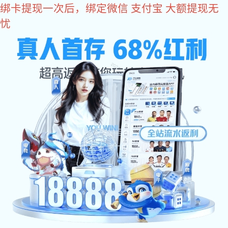
im电竞
登录
|
注册
产品中心