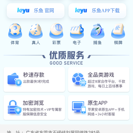
im电竞: IM(股份有限公司)电竞-电子竞技
平台
Dongguan Jihua Hardware Products Co., Ltd
服务热线
im电竞: 0769－86638771
联系im电竞
地 址： 广东省东莞市石碣镇刘屋同德路281号