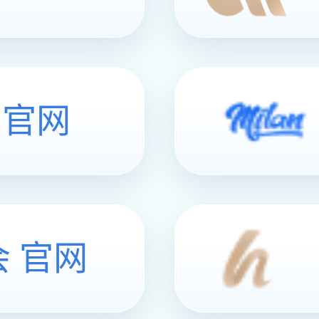
子竞技平台
, Ltd
关于im电竞
产品中心
im电