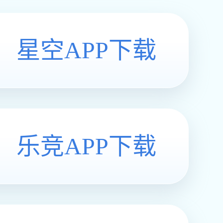
营理念和“客户至上、信誉第一、追求卓越”的质量指导
下一页
im电竞: 双片夹