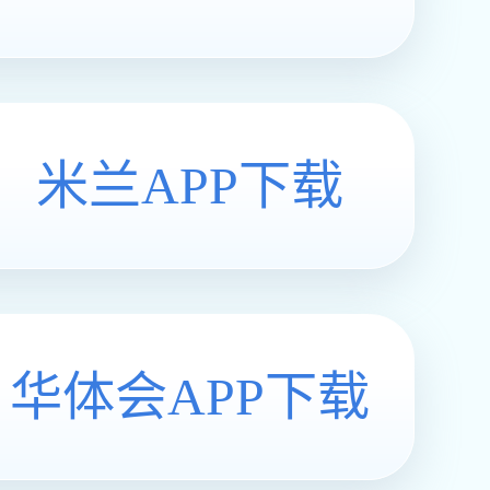
服务热线
0769－86638771
扫一扫 识别浏览
竞 中心