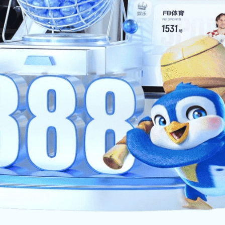
im电竞:
0769－866
在线询价
+
长三角，部分产品已远销欧美国家。先后设立了广东广州、浙江义