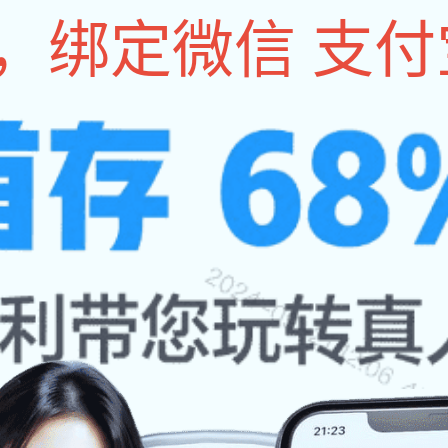
网
关
站i
于i
M(股份有限公司)电竞-电子竞技平台
m
m
rdware Products Co., Ltd
电
电