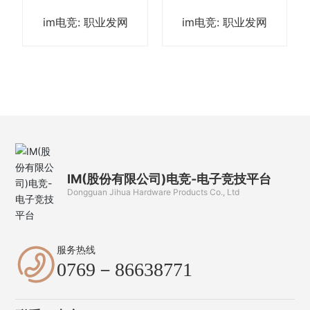
im电竞: 职业发网
im电竞: 职业发网
IM(股份有限公司)电竞-电子竞技平台
Dongguan Jihua Hardware Products Co., Ltd
服务热线
0769－86638771