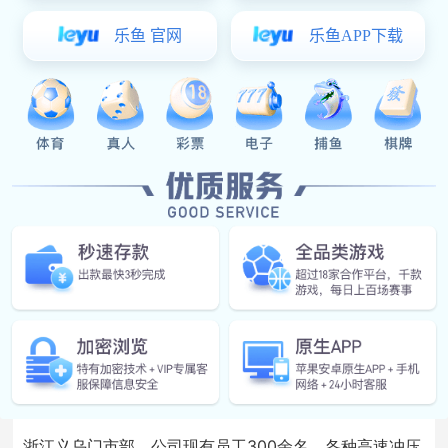
m电竞”与“米娅”作为公司的商标加以推广。
im电竞:
0769－86638771
在线询价
产品描述
公司成立以来，im电竞的产品如今已覆盖了珠三角与长
三角，部分产品已远销欧美国家。先后设立了广东广州、
浙江义乌门市部。公司现有员工300余名，各种高速冲压