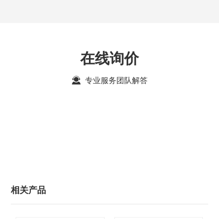
在线询价
专业服务团队解答
相关产品