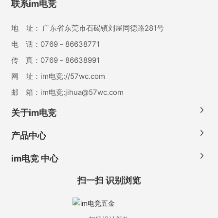
联系im电竞
地 址： 广东省东莞市石碣镇刘屋同德路281号
电 话：
0769－86638771
传 真：0769－86638991
网 址：
im电竞://57wc.com
邮 箱：
im电竞:jihua@57wc.com
关于im电竞
产品中心
im电竞 中心
扫一扫 识别浏览