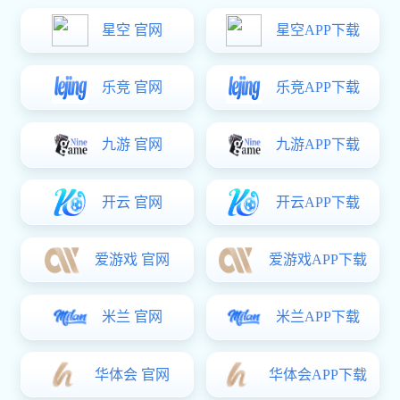
水滴夹
所属分类：
im电竞: 水滴夹
集饰品发夹、冲压制品、弹簧制造为主，电镀处理为配套的
饰品配件专业制造厂家。
经过多年的潜心经营，被行业誉为饰品配件专家。近年来，
公司推行品牌化战略管理，先后向国家工商局提交注册了“i