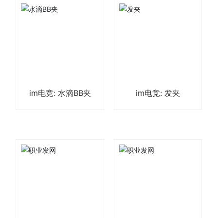
im电竞: 水滴BB夹
im电竞: 发夹