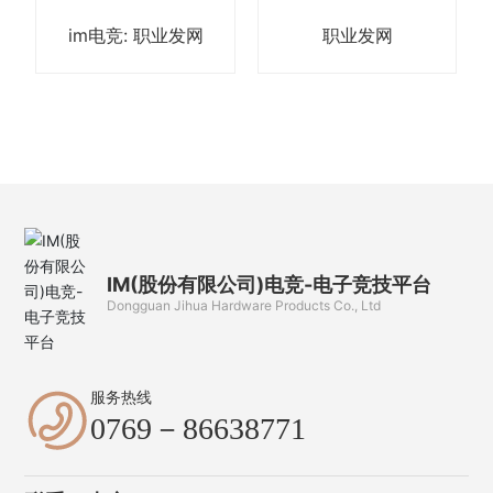
im电竞: 职业发网
职业发网
IM(股份有限公司)电竞-电子竞技平台
Dongguan Jihua Hardware Products Co., Ltd
服务热线
0769－86638771