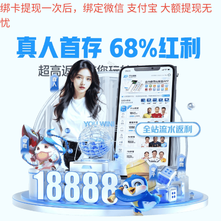
im电竞
登录
|
注册
im电竞