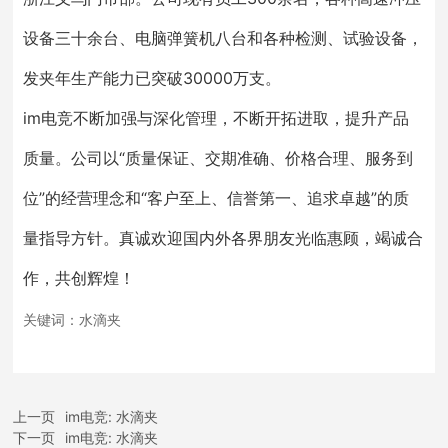
设备三十余台、电脑弹簧机八台和各种检测、试验设备，
发夹年生产能力已突破30000万支。
im电竞不断加强与深化管理，不断开拓进取，提升产品
质量。公司以“质量保证、交期准确、价格合理、服务到
位”的经营理念和“客户至上、信誉第一、追求卓越”的质
量指导方针。真诚欢迎国内外各界朋友光临惠顾，竭诚合
作，共创辉煌！
水滴夹
关键词：
上一页
im电竞: 水滴夹
下一页
im电竞: 水滴夹