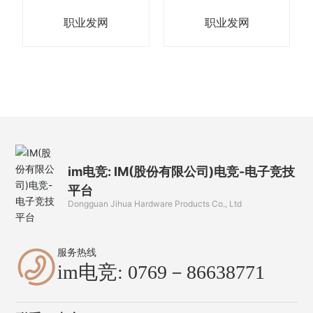
职业发网
im电竞: IM(股份有限公司)电竞-电子竞技
平台
Dongguan Jihua Hardware Products Co., Ltd
服务热线
im电竞: 0769－86638771