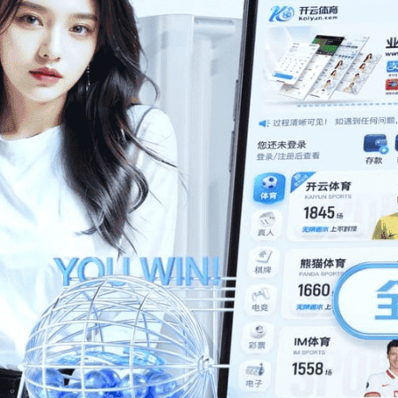
竞
竞
菠萝发夹3CM
商品编号：
1255228125696643
所属分类：
水滴夹
集饰品发夹、冲压制品、弹簧制造
经过多年的潜心经营，被行业誉为
国家工商局提交注册了“im电竞”与