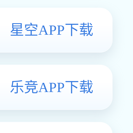
营理念和“客户至上、信誉第一、追求卓越”的质量指导
下一页
im电竞: 草莓发夹3CM