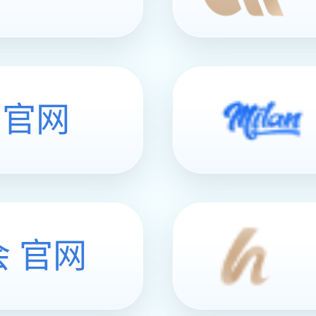
子竞技平台
, Ltd
关于im电竞
产品中心
im电