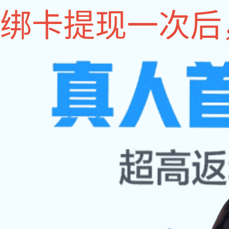
im电竞
im电竞: I
Dongguan Jihua Ha