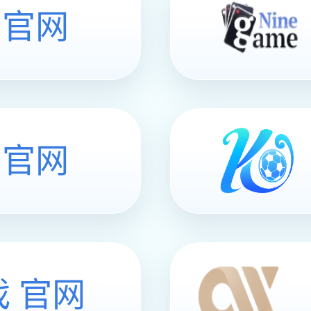
专业服务团队解答