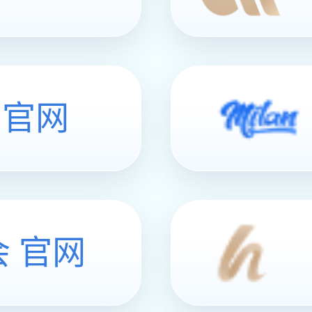
)电竞-电子竞技平台
, Ltd
关于im电竞
产品中心
im电
公司简介
新款系列
配套类
公司i
im电竞
弹簧类
水滴夹
行业
厂房设备
电器类
BB夹
展会