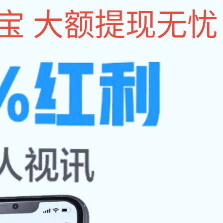
im电
人
联系i
竞 中
才
m电
登录
|
注册
心
招
竞
聘